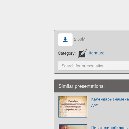
2.58M
Category:
literature
Similar presentations:
Календарь знамена
дат
Писатели-юбиляры 