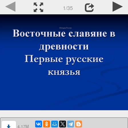
1/35
4.17M