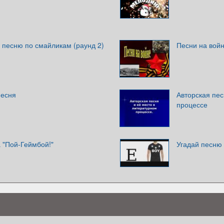
 песню по смайликам (раунд 2)
Песни на вой
песня
Авторская пес
процессе
 "Пой-Геймбой!"
Угадай песню