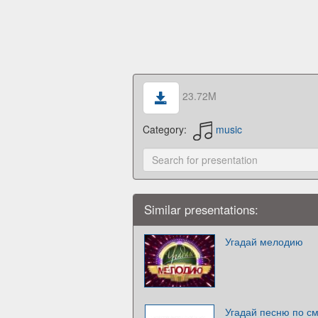
23.72M
Category:
music
Similar presentations:
Угадай мелодию
Угадай песню по с