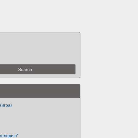
(игра)
 мелодию"