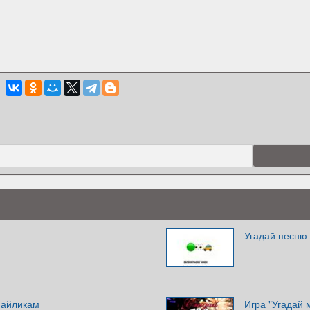
Угадай песню 
майликам
Игра "Угадай