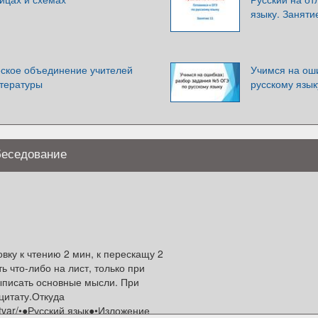
языку. Заняти
ское объединение учителей
Учимся на ош
итературы
русскому язык
беседование
вку к чтению 2 мин, к перескащу 2
ь что-либо на лист, только при
выписать основные мысли. При
цитату.Откуда
ustvar/•●Русский язык●•Изложение