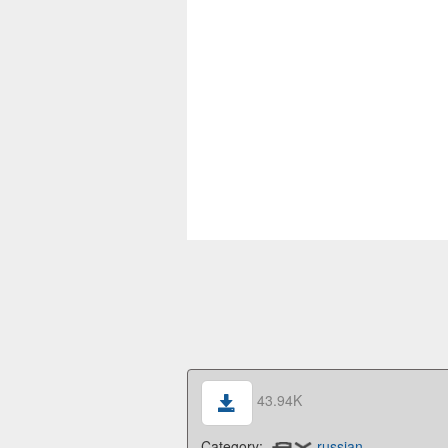
43.94K
Category:
russian