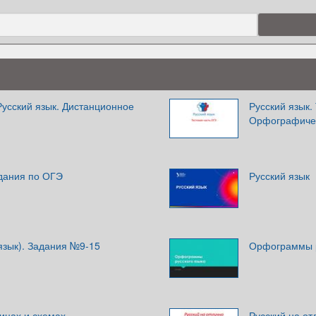
Русский язык. Дистанционное
Русский язык.
Орфографичес
адания по ОГЭ
Русский язык
язык). Задания №9-15
Орфограммы р
лицах и схемах
Русский на от