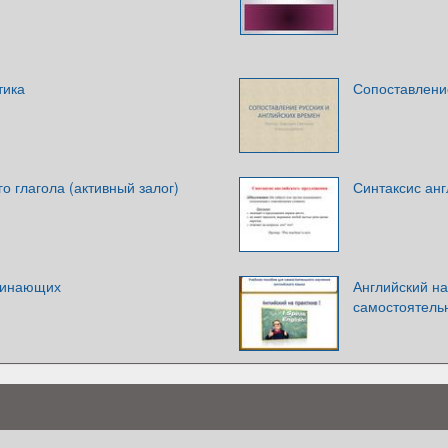
тика
Сопоставление
о глагола (активный залог)
Синтаксис ан
чинающих
Английский на
самостоятельн