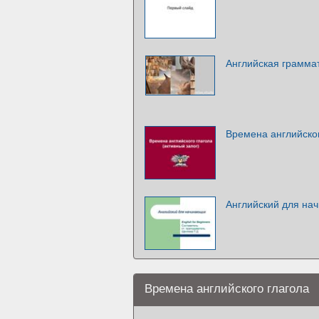
Английская грамма
Времена английског
Английский для на
Времена английского глагола