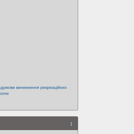
едумови винекнення рекреаційних
ропи