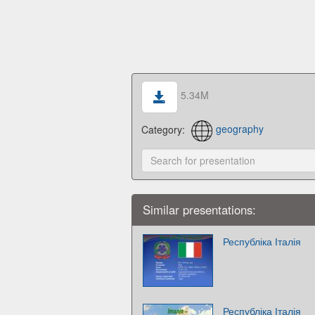
5.34M
Category:
geography
Similar presentations:
Республіка Італія
Республіка Італія