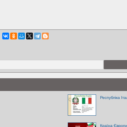
Республіка Іта
Країна Європи