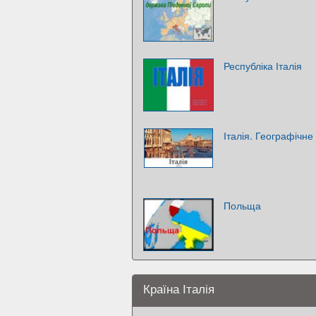
Республіка Італія
Італія. Географічн
Польща
Країна Італія