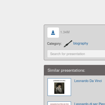
1.34M
Category:
biography
Similar presentations:
Leonardo Da Vinci
Leonardo di ser Pier