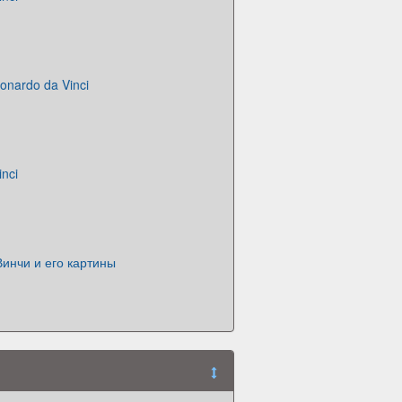
onardo da Vinci
nci
инчи и его картины