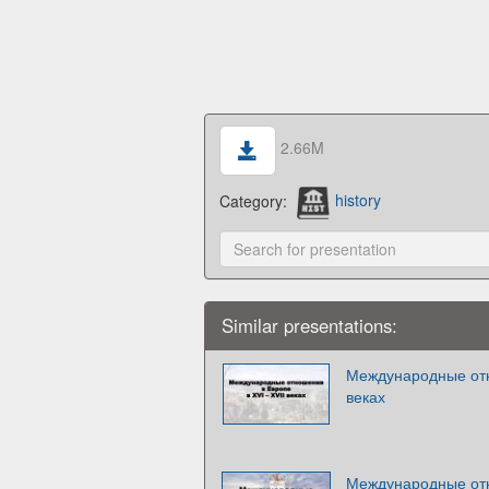
2.66M
Category:
history
Similar presentations:
Международные отн
веках
Международные отн