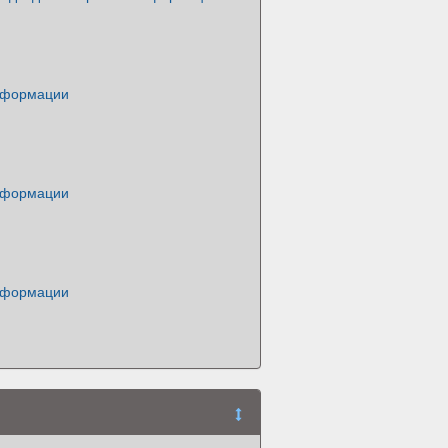
нформации
нформации
нформации