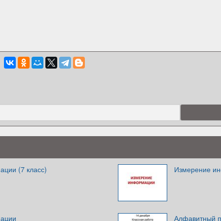
ции (7 класс)
Измерение и
мации
Алфавитный п