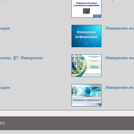
мации
Измерение и
атику. §7. Измерение
Измерение и
мации
Измерение и
сс