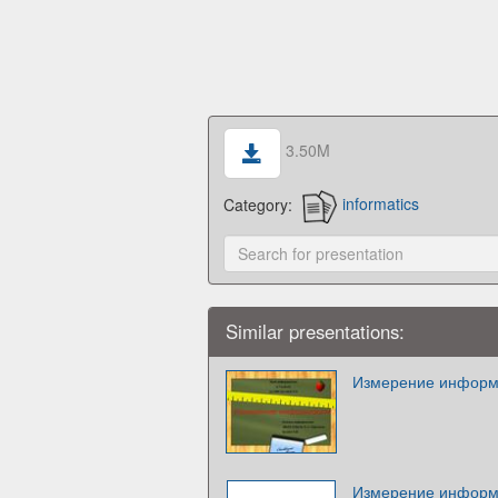
3.50M
Category:
informatics
Similar presentations:
Измерение информа
Измерение инфор