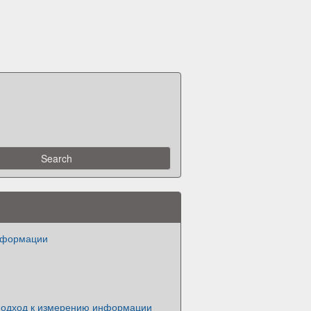
нформации
одход к измерению информации