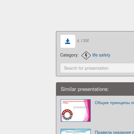
4.13M
Category:
life safety
Similar presentations:
Общие принципы о
Правила оказания 