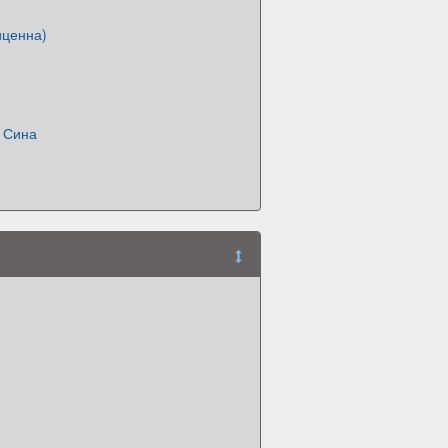
иценна)
 Сина