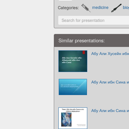
Categories:
medicine
bi
Similar presentations:
Абу Али Хусейн иб
Абу Али ибн Сина 
Абу Али ибн Сина 