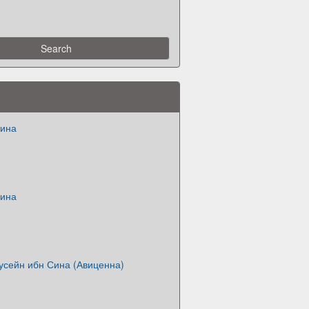
Сина
Сина
усейн ибн Сина (Авиценна)