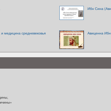
а
Ибн Сина (Ав
 и медицина средневековья
Авиценна Ибн
цины,
ричины»