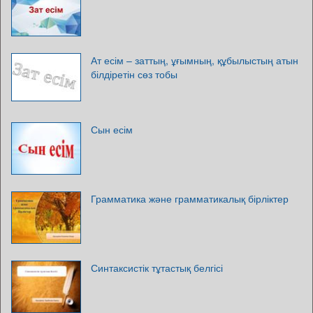
Ат есім – заттың, ұғымның, құбылыстың атын
білдіретін сөз тобы
Сын есім
Грамматика және грамматикалық бірліктер
Синтаксистік тұтастық белгісі