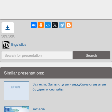
589.50K
lingvistics
Similar presentations:
Зат есім. Заттың, ұғымның,құбылыстың атын
білдіретін сөз табы
зат есім