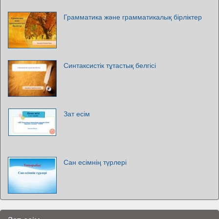
Грамматика және грамматикалық бірліктер
Синтаксистік тұтастық белгісі
Зат есім
Сан есімнің түрлері