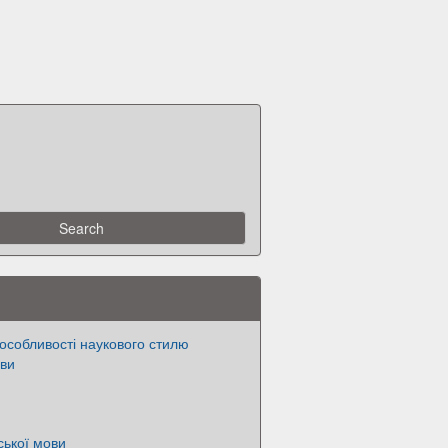
особливості наукового стилю
ови
ської мови