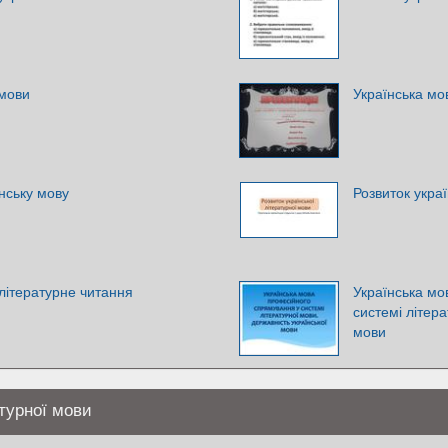
 мови
Українська мов
їнську мову
Розвиток украї
 літературне читання
Українська мо
системі літера
мови
турної мови