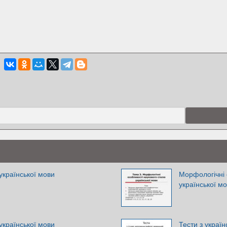
української мови
Морфологічні 
української м
української мови
Тести з україн