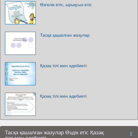
Өзгелік етіс, ырықсыз етіс
Тасқа қашалған жазулар
Қазақ тілі мен әдебиеті
Қазақ тілі мен әдебиеті
Тасқа қашалған жазулар Өздік етіс Қазақ
тілі мен әдебиеті