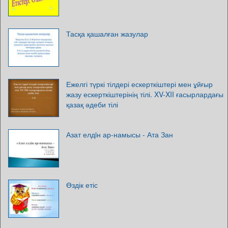
Тасқа қашалған жазулар
Ежелгі түркі тілдері ескерткіштері мен ұйғыр
жазу ескерткіштерінің тілі. XV-XII ғасырлардағы
қазақ әдеби тілі
Азат елдiн ар-намысы - Ата Зан
Өздік етіс