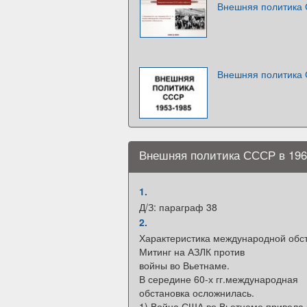
Внешняя политика 
Внешняя политика 
Внешняя политика СССР в 1964
1.
Д/З: параграф 38
2.
Характеристика международной обст
Митинг на АЗЛК против
войны во Вьетнаме.
В середине 60-х гг.международная
обстановка осложнилась.
1) Война США во Вьетнаме привела 