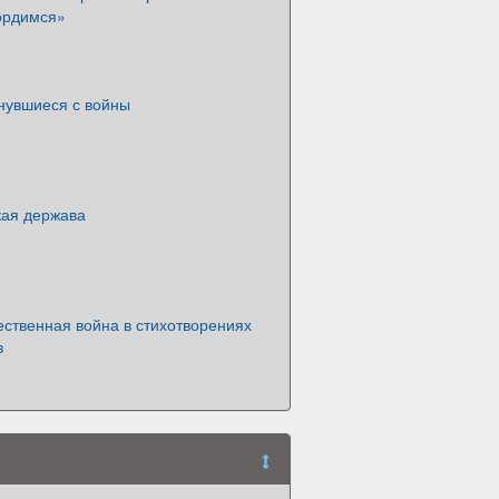
ордимся»
рнувшиеся с войны
кая держава
ственная война в стихотворениях
в