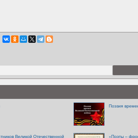
ы
Поэзия време
стников Великой Отечественной
«Поэты – фро