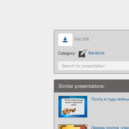
346.50K
Category:
literature
Similar presentations:
Поэты в годы войн
Лирика поэтов -уча