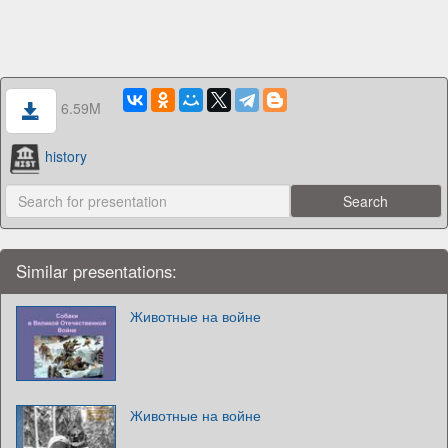
6.59M
history
Similar presentations:
Животные на войне
Животные на войне