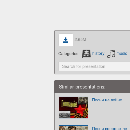
2.65M
Categories:
history
music
Similar presentations:
Песни на войне
Песни военных лет