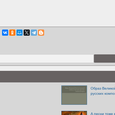
Образ Велико
русских компо
А песни тоже 