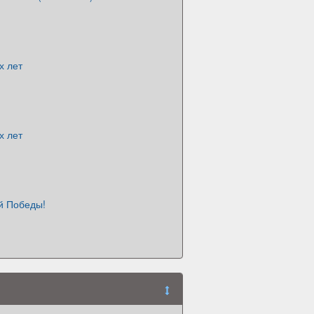
х лет
х лет
й Победы!