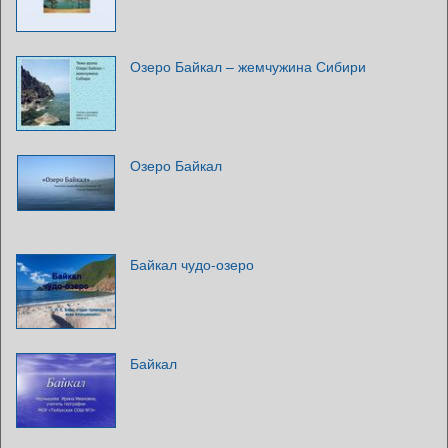
Озеро Байкал – жемчужина Сибири
Озеро Байкал
Байкал чудо-озеро
Байкал