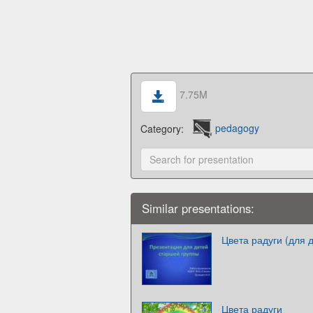
7.75M
Category:
pedagogy
Similar presentations:
Цвета радуги (для 
Цвета радуги