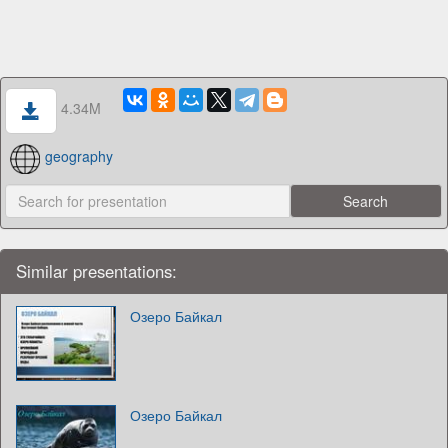
4.34M
geography
Similar presentations:
Озеро Байкал
Озеро Байкал