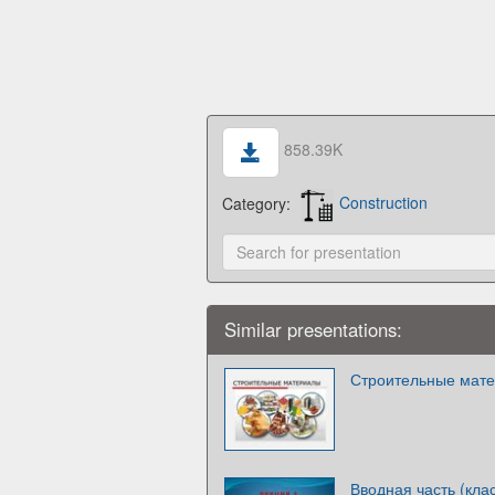
858.39K
Category:
Construction
Similar presentations:
Строительные мат
Вводная часть (кл