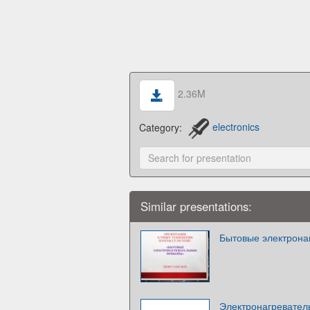
2.36M
Category:
electronics
Similar presentations:
Бытовые электрона
Электронагревател