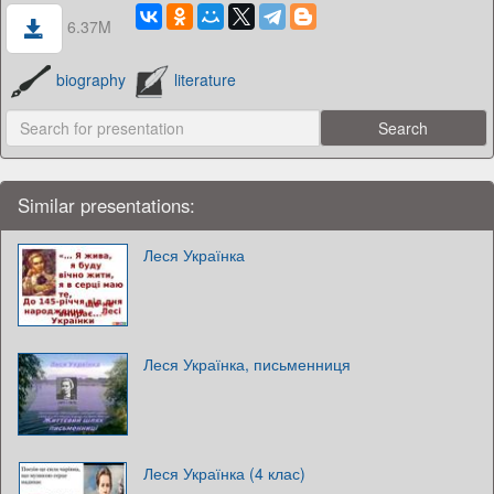
6.37M
biography
literature
Similar presentations:
Леся Українка
Леся Українка, письменниця
Леся Українка (4 клас)