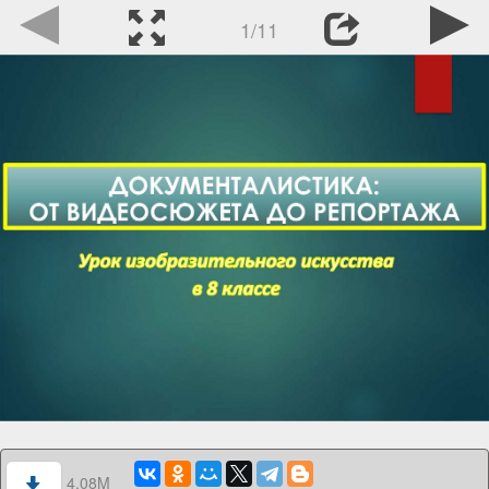
1/11
4.08M