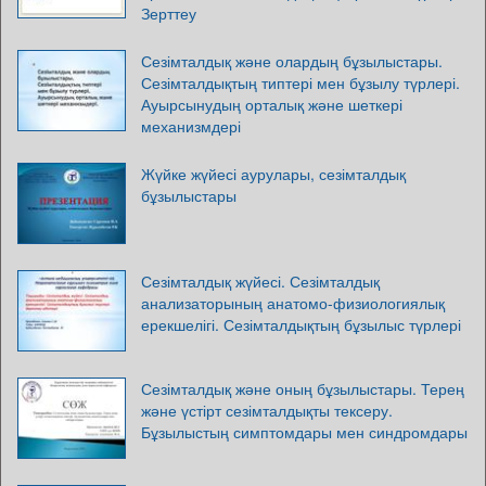
Зерттеу
Сезімталдық және олардың бұзылыстары.
Сезімталдықтың типтері мен бұзылу түрлері.
Ауырсынудың орталық және шеткері
механизмдері
Жүйке жүйесі аурулары, сезімталдық
бұзылыстары
Сезімталдық жүйесі. Сезімталдық
анализаторының анатомо-физиологиялық
ерекшелігі. Сезімталдықтың бұзылыс түрлері
Сезімталдық және оның бұзылыстары. Терең
және үстірт сезімталдықты тексеру.
Бұзылыстың симптомдары мен синдромдары