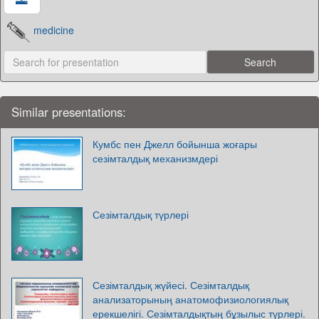
medicine
Similar presentations:
Кумбс пен Джелл бойынша жоғары
сезімталдық механизмдері
Сезімталдық түрлері
Сезімталдық жүйесі. Сезімталдық
анализаторының анатомофизиологиялық
ерекшелігі. Сезімталдықтың бұзылыс түрлері.