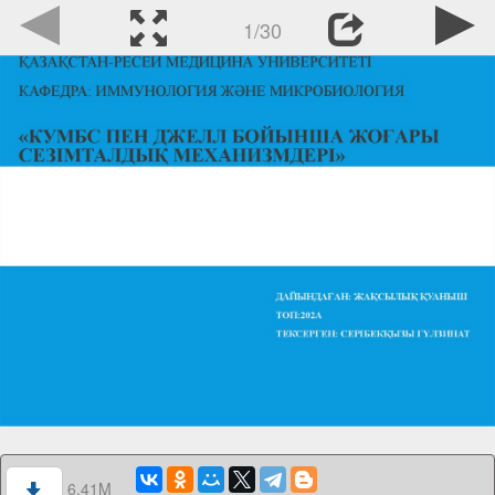
1/30
6.41M