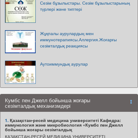
Сезім бұзылыстары. Сезім бұзылыстарының
түрлері және типтері
Жұқпалы аурулардың мен
иммунотерапиясы.Аллергия.Жоғарғы
сезімталдық реакциясы
Аутоиммундық аурулар
Кумбс пен Джелл бойынша жоғары
сезімталдық механизмдері
1.
Қазақстан-ресей медицина университеті Кафедра:
иммунология және микробиология «Кумбс пен Джелл
бойынша жоғары сезімталдық
ҚАЗАҚСТАН-РЕСЕЙ МЕДИЦИНА УНИВЕРСИТЕТІ