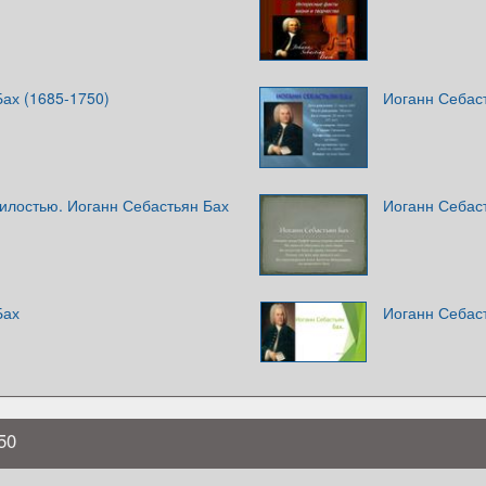
ах (1685-1750)
Иоганн Себас
илостью. Иоганн Себастьян Бах
Иоганн Себас
Бах
Иоганн Себас
50