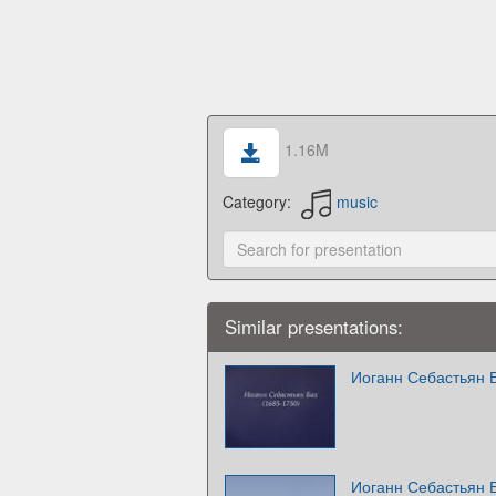
1.16M
Category:
music
Similar presentations:
Иоганн Себастьян Б
Иоганн Себастьян Б