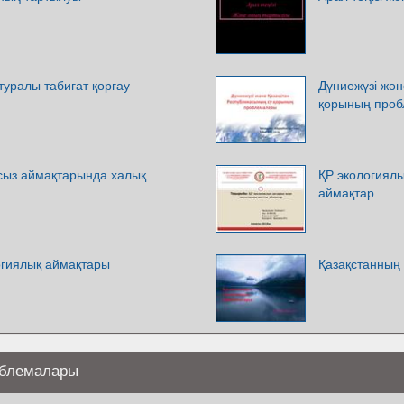
 туралы табиғат қорғау
Дүниежүзі жән
қорының про
сыз аймақтарында халық
ҚР экологиялы
аймақтар
огиялық аймақтары
Қазақстанның
роблемалары