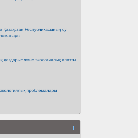
е Қазақстан Республикасының су
блемалары
қ дағдарыс және экологиялық апатты
 экологиялық проблемалары