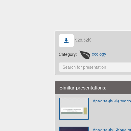
928.52K
Category:
ecology
Similar presentations:
Арал теңізінің эко
Арал теңізі. Және 