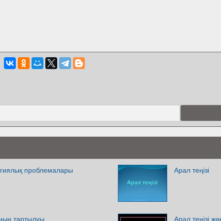
логиялық проблемалары
Арал теңізі
оның тартылуы
Арал теңізі ж