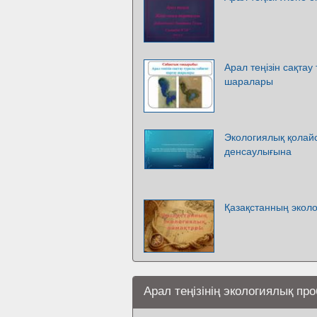
Арал теңізін сақтау
шаралары
Экологиялық қолай
денсаулығына
Қазақстанның экол
Арал теңізінің экологиялық п