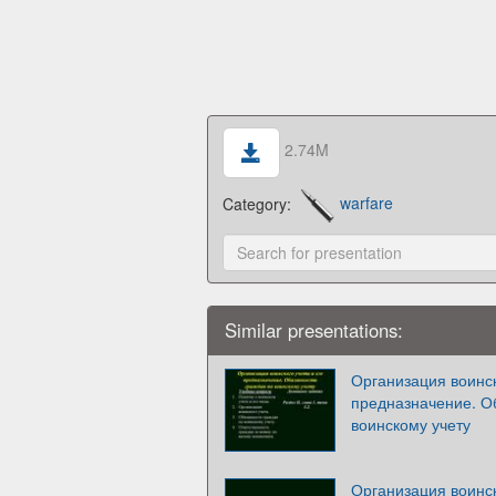
2.74M
Category:
warfare
Similar presentations:
Организация воинск
предназначение. О
воинскому учету
Организация воинск