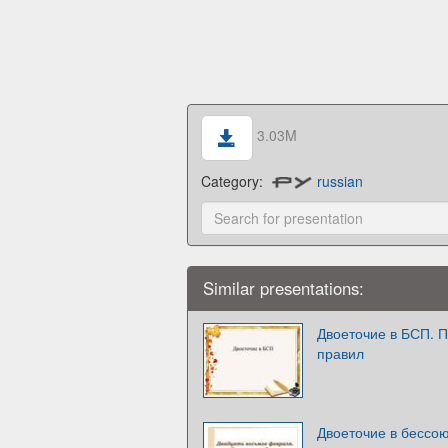
3.03M
Category:
russian
Similar presentations:
Двоеточие в БСП. 
правил
Двоеточие в бессо