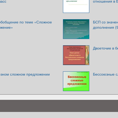
ласс
отношения в 
обобщение по теме «Сложное
БСП со значе
ожение»
дополнения (9
Двоеточие в 
юзном сложном предложении
Бессоюзные с