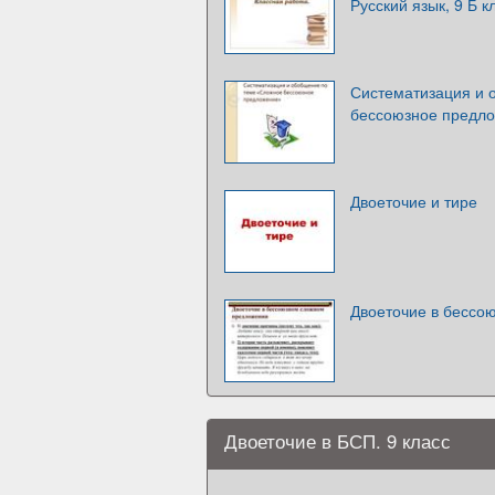
Русский язык, 9 Б к
Систематизация и 
бессоюзное предл
Двоеточие и тире
Двоеточие в бессо
Двоеточие в БСП. 9 класс