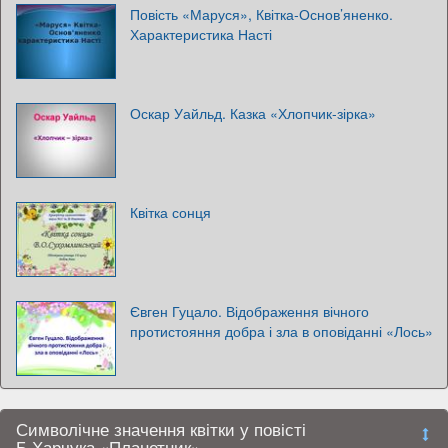
Повість «Маруся», Квітка-Основ’яненко.
Характеристика Насті
Оскар Уайльд. Казка «Хлопчик-зірка»
Квітка сонця
Євген Гуцало. Відображення вічного
протистояння добра і зла в оповіданні «Лось»
Символічне значення квітки у повісті
Б.Харчука «Планетник»