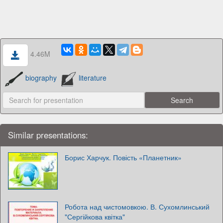
4.46M
biography
literature
Similar presentations:
Борис Харчук. Повість «Планетник»
Робота над чистомовкою. В. Сухомлинський
"Сергійкова квітка"