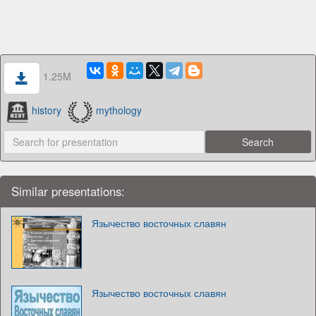
1.25M
history
mythology
Similar presentations:
Язычество восточных славян
Язычество восточных славян