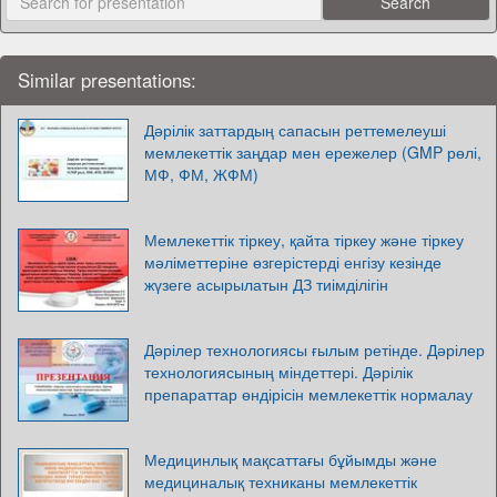
Similar presentations:
Дәрілік заттардың сапасын реттемелеуші
мемлекеттік заңдар мен ережелер (GMP рөлі,
МФ, ФМ, ЖФМ)
Мемлекеттік тіркеу, қайта тіркеу және тіркеу
мәліметтеріне өзгерістерді енгізу кезінде
жүзеге асырылатын ДЗ тиімділігін
Дәрілер технологиясы ғылым ретінде. Дәрілер
технологиясының міндеттері. Дәрілік
препараттар өндірісін мемлекеттік нормалау
Медицинлық мақсаттағы бұйымды және
медициналық техниканы мемлекеттік