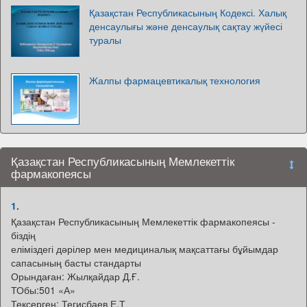
Қазақстан Республикасының Кодексі. Халық
денсаулығы және денсаулық сақтау жүйесі
туралы
Жалпы фармацевтикалық технология
Қазақстан Республикасының Мемлекеттік
фармакопеясы
1.
Қазақстан Республикасының Мемлекеттік фармакопеясы -
біздің
еліміздегі дәрілер мен медициналық мақсаттағы бұйымдар
сапасының басты стандарты
Орындаған: Жылқайдар Д.Ғ.
ТОбы:501 «А»
Тексерген: Тегисбаев Е.Т