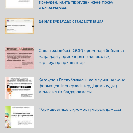
тіркеуден, қайта тіркеуден және тіркеу
мәліметтеріне
Дәрілік құралдар стандартизация
Сапа тәжірибесі (GCP) ережелері бойынша
жаңа дәрі-дәрмектердің клиникалық
зерттеулер принциптері
Қазақстан Республикасында медицина және
фармацевтік өнеркәсіптерді дамытудың
мемлекеттік бағдарламасы
Фармацевтикалық көмек тұжырымдамасы