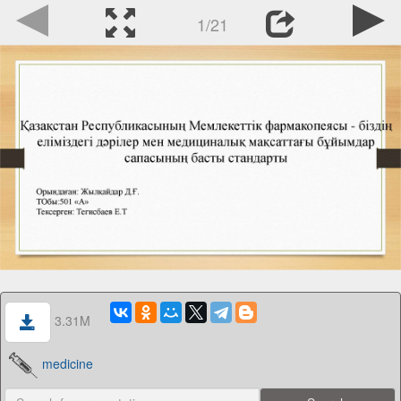
1/21
3.31M
medicine