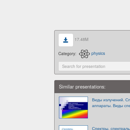
17.48M
Category:
physics
Similar presentations:
Виды излучений. С
аппараты. Виды спе
Спектры, спектраль