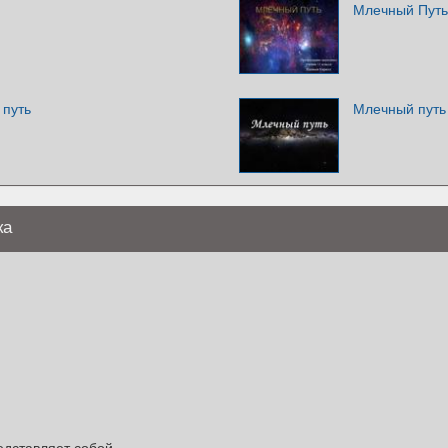
Млечный Путь
 путь
Млечный путь
ка
едставляет собой