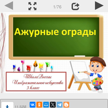
1/76
11.52M