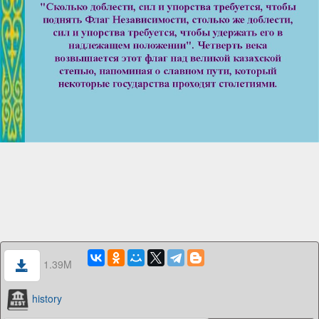
1.39M
history