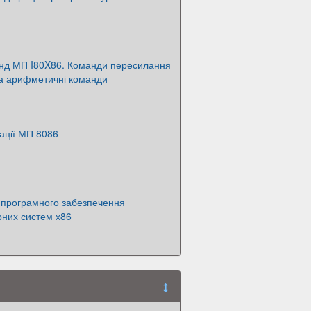
нд МП I80X86. Команди пересилання
та арифметичні команди
ації МП 8086
 програмного забезпечення
рних систем х86