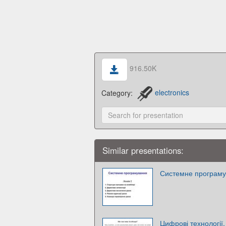
916.50K
Category:
electronics
Similar presentations:
Системне програм
Цифрові технології