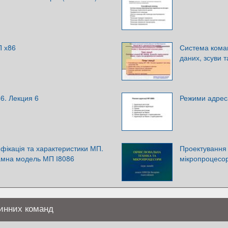
П х86
Система кома
даних, зсуви 
6. Лекция 6
Режими адрес
фікація та характеристики МП.
Проектування
рамна модель МП І8086
мікропроцесо
инних команд