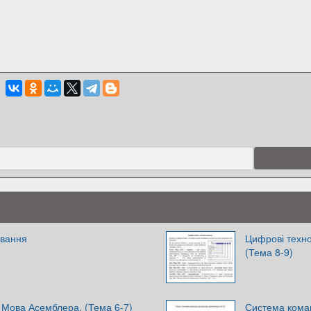
ування
Цифрові технол
(Тема 8-9)
. Мова Асемблера. (Тема 6-7)
Система коман