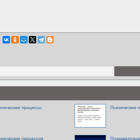
ихические процессы
Психические 
ихические процессов
Познавательн