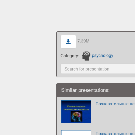
7.39M
Category:
psychology
Similar presentations:
Познавательные пс
Познавательные пс