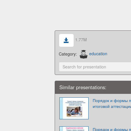
1.77M
Category:
education
Similar presentations:
Порядок и формы п
итоговой аттестаци
Порядок и формы п