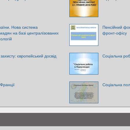
аїни. Нова система
Пенсійний фон
мадян на базі централізованих
фронт-офісу
ологій
 захисту: європейський досвід
Соціальна роб
 Франції
Соціальна пол