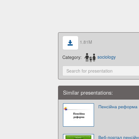
1.81M
Category:
sociology
Similar presentations:
Пенсійна реформа
Веб-портал пенсійн