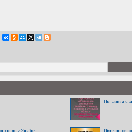
Пенсійний фон
ого фонду України
Підвищення п