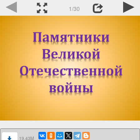
1/30
19.43M