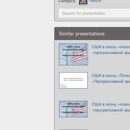
Category:
history
Similar presentations:
США в эпоху «позол
«прогрессивной эр
США в эпоху «Позо
«Прогрессивной эр
США в эпоху «позол
«прогрессивной эр