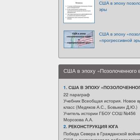
США в эпоху позоло
эры
США в эпоху «позол
«прогрессивной эр
США в эпоху «Позолоченного 
1.
США В ЭПОХУ «ПОЗОЛОЧЕННОГ
22 параграф
Учебник Всеобщая история. Новое в
класс (Медяков А.С., Бовыкин Д.Ю.)
Учитель истории ГБОУ СОШ №456
Морозова А.А.
2.
РЕКОНСТРУКЦИЯ ЮГА
Победа Севера в Гражданской войне
США и ликвидировала рабовладение