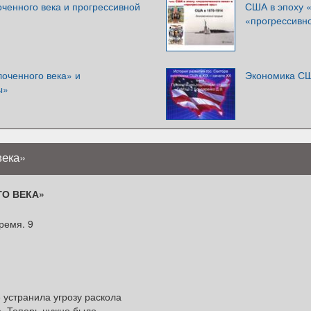
ченного века и прогрессивной
США в эпоху «
«прогрессивн
оченного века» и
Экономика США
ы»
века»
О ВЕКА»
ремя. 9
 устранила угрозу раскола
. Теперь нужно было