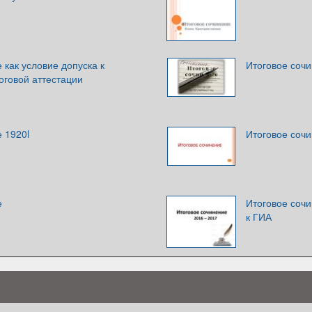
 как условие допуска к
Итоговое сочи
оговой аттестации
 1920l
Итоговое соч
е
Итоговое соч
к ГИА