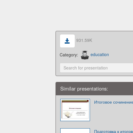
931.59K
Category:
education
Similar presentations:
Итоговое сочинение
Подготовка к итого