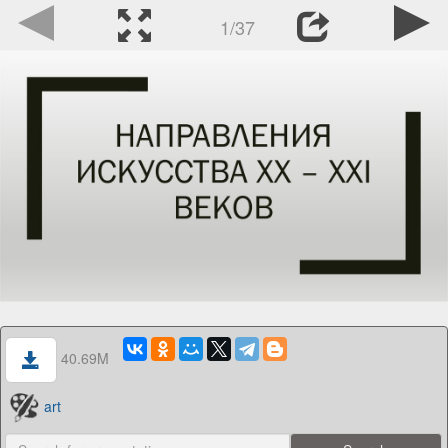
1/37
40.69M
art