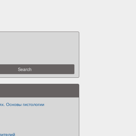
ях. Основы гистологии
пителий