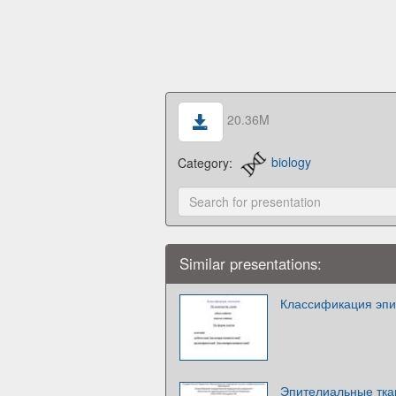
20.36M
Category:
biology
Similar presentations:
Классификация эпи
Эпителиальные тк