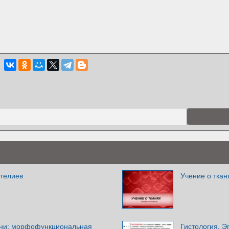
телиев
Учение о ткан
ани: морфофункциональная
Гистология. Э