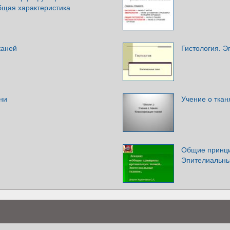
бщая характеристика
каней
Гистология. Э
ни
Учение о ткан
Общие принци
Эпителиальны