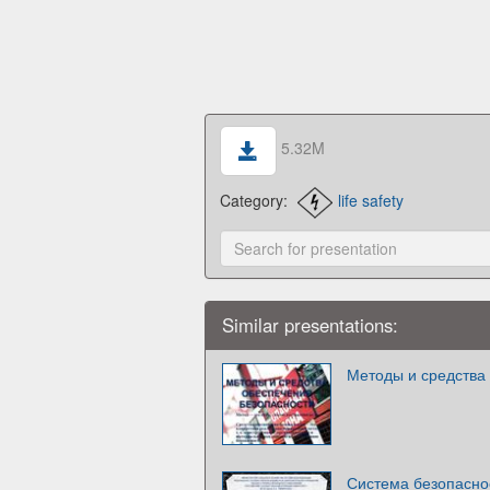
5.32M
Category:
life safety
Similar presentations:
Методы и средства
Система безопасно