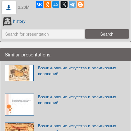
2.20M
history
Similar presentations:
Возникновение искусства и религиозных
верований
Возникновение искусства и религиозных
верований
Возникновение искусства и религиозных