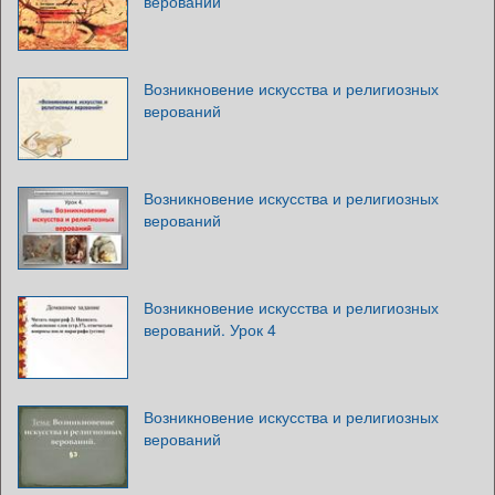
верований
Возникновение искусства и религиозных
верований
Возникновение искусства и религиозных
верований
Возникновение искусства и религиозных
верований. Урок 4
Возникновение искусства и религиозных
верований