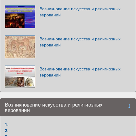
Возникновение искусства и религиозных
верований
Возникновение искусства и религиозных
верований
Возникновение искусства и религиозных
верований
Возникновение искусства и религиозных
верований
1.
2.