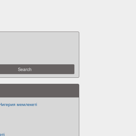
Нигерия мемлекеті
еті