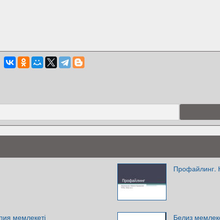
Профайлинг. 
пия мемлекеті
Белиз мемлек