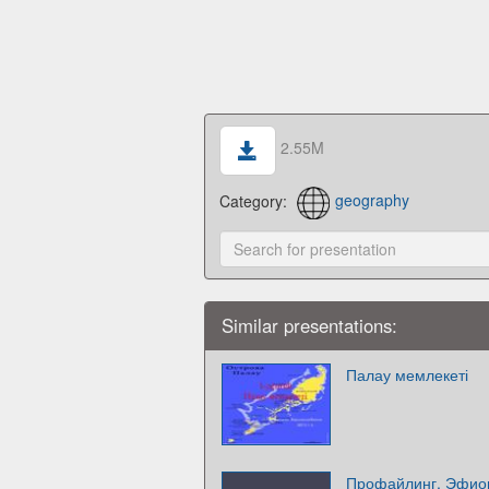
2.55M
Category:
geography
Similar presentations:
Палау мемлекеті
Профайлинг. Эфио