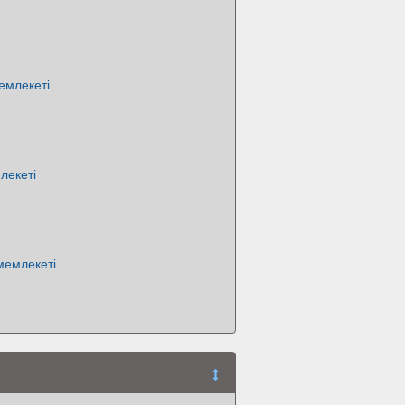
емлекеті
лекеті
мемлекеті