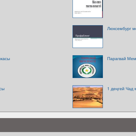
Люксембург м
икасы
Парагвай Мем
сы
1 деңгей Чад 