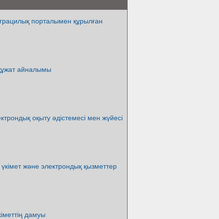
играцилық порталымен құрылған
құжат айналымы
ектрондық оқыту әдістемесі мен жүйесі
үкімет және электрондық қызметтер
іметтің дамуы