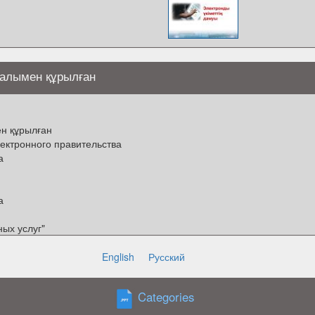
талымен құрылған
ен құрылған
ектронного правительства
а
а
ых услуг"
English
Русский
Categories