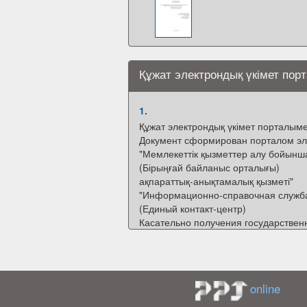
Құжат электрондық үкімет пор
1.
Құжат электрондық үкімет порталым
Документ сформирован порталом эл
"Мемлекеттік қызметтер алу бойынш
(Бірыңғай байланыс орталығы)
ақпараттық-анықтамалық қызметі"
"Информационно-справочная служб
(Единый контакт-центр)
Касательно получения государственн
Бірегей нөмір
Уникальный номер
Алу күні мен уақыты
Дата получения
online
10100345244338
28.07.2019