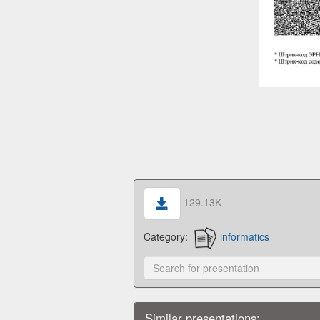
129.13K
Category:
informatics
Similar presentations: