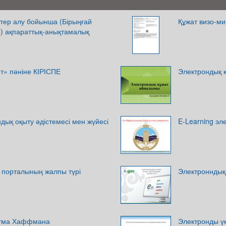
ттер алу бойынша (Бірыңғай
Құжат визо-м
) ақпараттық-анықтамалық
т» пәніне КІРІСПЕ
Электрондық 
ндық оқыту әдістемесі мен жүйесі
E-Learning эл
 порталының жалпы түрі
Электронндық 
итма Хаффмана
Электронды үк